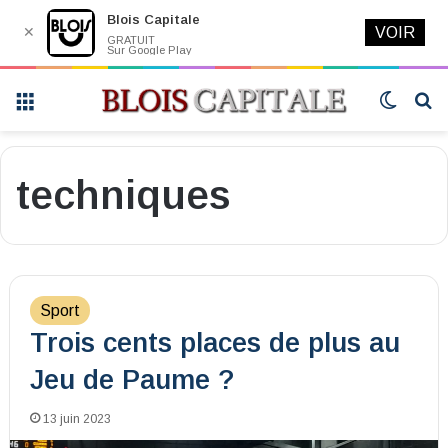
Blois Capitale
✕
VOIR
GRATUIT
Sur Google Play
Menu
Switch
R
skin
techniques
Sport
Trois cents places de plus au
Jeu de Paume ?
13 juin 2023