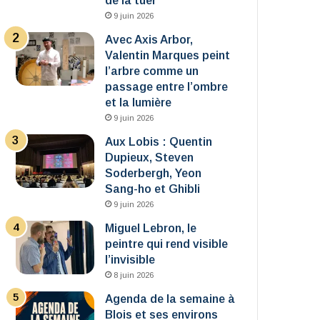
de la tuer
9 juin 2026
Avec Axis Arbor,
Valentin Marques peint
l’arbre comme un
passage entre l’ombre
et la lumière
9 juin 2026
Aux Lobis : Quentin
Dupieux, Steven
Soderbergh, Yeon
Sang-ho et Ghibli
9 juin 2026
Miguel Lebron, le
peintre qui rend visible
l’invisible
8 juin 2026
Agenda de la semaine à
Blois et ses environs