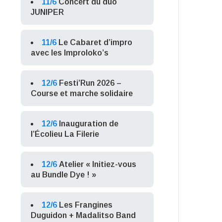
11/6
Concert du duo
JUNIPER
11/6
Le Cabaret d’impro
avec les Improloko’s
12/6
Festi’Run 2026 –
Course et marche solidaire
12/6
Inauguration de
l’Écolieu La Filerie
12/6
Atelier « Initiez-vous
au Bundle Dye ! »
12/6
Les Frangines
Duguidon + Madalitso Band