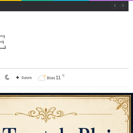
℃
Rechercher
Switch
11
Suivre
Blois
skin