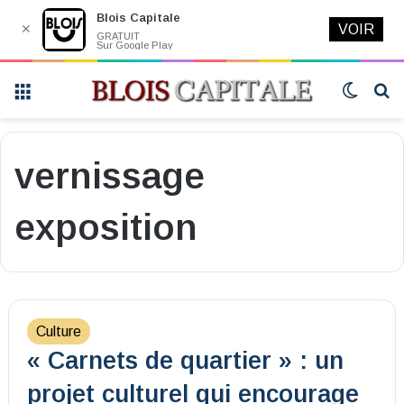
Blois Capitale
✕
VOIR
GRATUIT
Sur Google Play
Menu
Switch
R
skin
vernissage
exposition
Culture
« Carnets de quartier » : un
projet culturel qui encourage