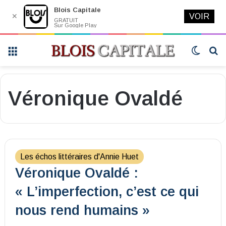
Blois Capitale
✕
VOIR
GRATUIT
Sur Google Play
Menu
Switch
R
skin
Véronique Ovaldé
Les échos littéraires d'Annie Huet
Véronique Ovaldé :
« L’imperfection, c’est ce qui
nous rend humains »