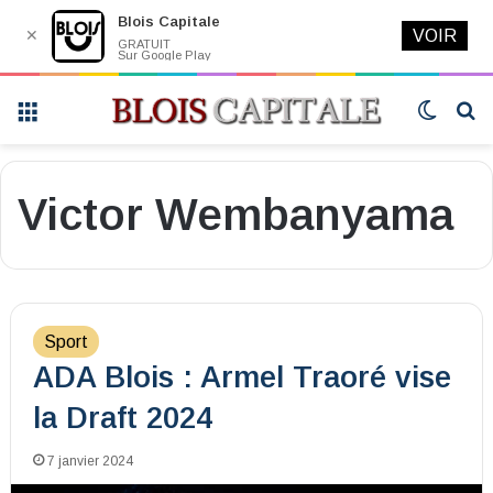
Blois Capitale
✕
VOIR
GRATUIT
Sur Google Play
Menu
Switch
R
skin
Victor Wembanyama
Sport
ADA Blois : Armel Traoré vise
la Draft 2024
7 janvier 2024