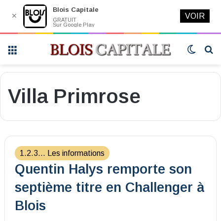
Blois Capitale
✕
VOIR
GRATUIT
Sur Google Play
Menu
Switch
R
skin
Villa Primrose
1.2.3... Les informations
Quentin Halys remporte son
septième titre en Challenger à
Blois