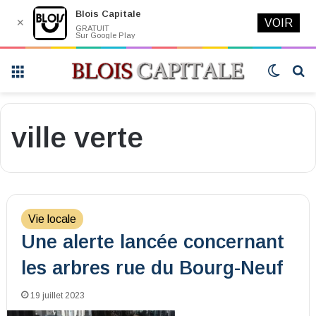
Blois Capitale
✕
VOIR
GRATUIT
Sur Google Play
Menu
Switch
R
skin
ville verte
Vie locale
Une alerte lancée concernant
les arbres rue du Bourg-Neuf
19 juillet 2023