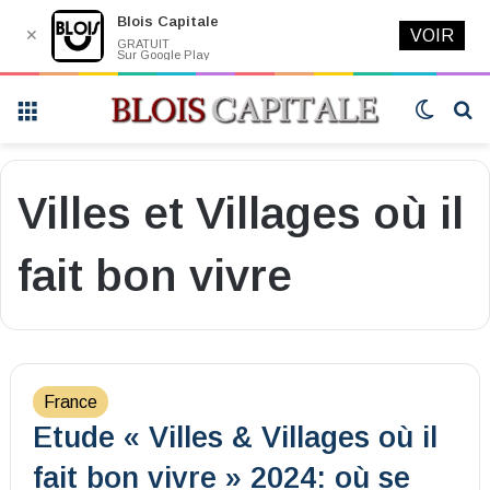
Blois Capitale
✕
VOIR
GRATUIT
Sur Google Play
Menu
Switch
R
skin
Villes et Villages où il
fait bon vivre
France
Etude « Villes & Villages où il
fait bon vivre » 2024: où se