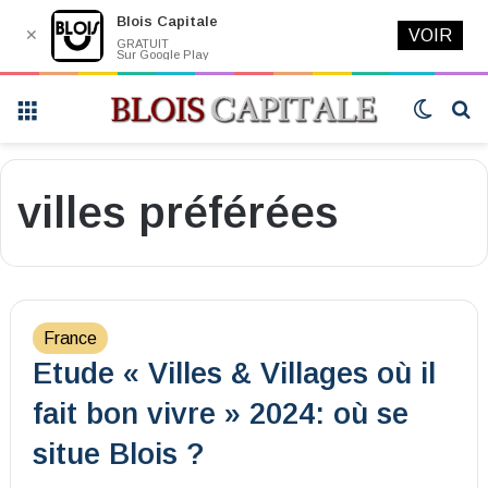
Blois Capitale
✕
VOIR
GRATUIT
Sur Google Play
Menu
Switch
R
skin
villes préférées
France
Etude « Villes & Villages où il
fait bon vivre » 2024: où se
situe Blois ?