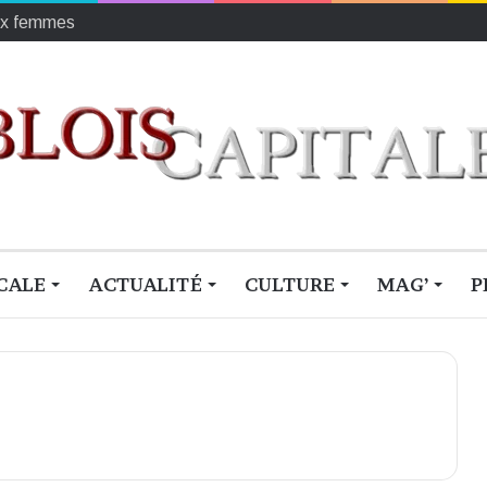
r les enfants défavorisés
CALE
ACTUALITÉ
CULTURE
MAG’
P