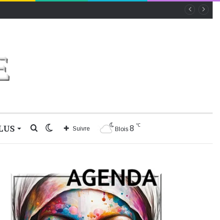
℃
LUS
Rechercher
Switch
8
Suivre
Blois
skin