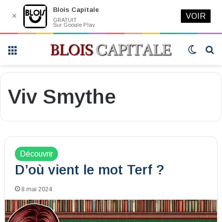
Blois Capitale
✕
VOIR
GRATUIT
Sur Google Play
Menu
Switch
R
skin
Viv Smythe
Découvrir
D’où vient le mot Terf ?
8 mai 2024