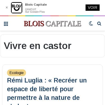
Blois Capitale
✕
VOIR
GRATUIT
Sur Google Play
Menu
Switch
R
skin
Vivre en castor
Ecologie
Rémi Luglia : « Recréer un
espace de liberté pour
permettre à la nature de