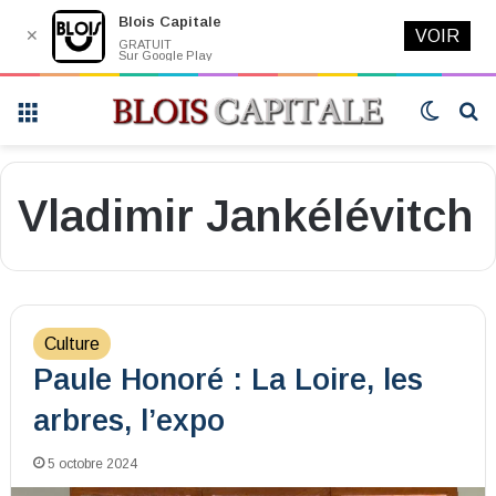
Blois Capitale
✕
VOIR
GRATUIT
Sur Google Play
Menu
Switch
R
skin
Vladimir Jankélévitch
Culture
Paule Honoré : La Loire, les
arbres, l’expo
5 octobre 2024