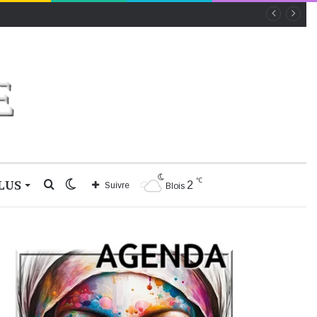
℃
LUS
Rechercher
Switch
2
Suivre
Blois
skin