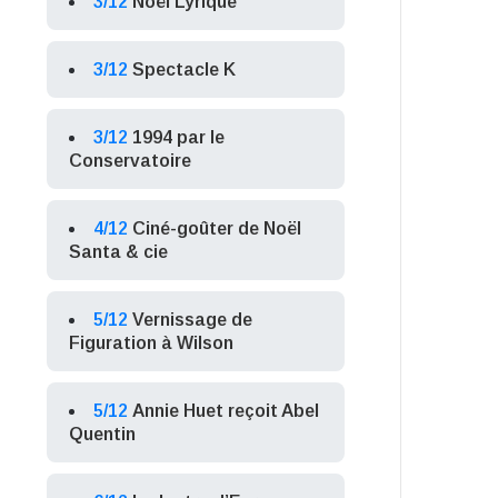
3/12
Noël Lyrique
3/12
Spectacle K
3/12
1994 par le
Conservatoire
4/12
Ciné-goûter de Noël
Santa & cie
5/12
Vernissage de
Figuration à Wilson
5/12
Annie Huet reçoit Abel
Quentin