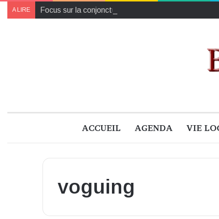
Focus sur la conjoncture économique en Loir-et-Che
A LIRE
ACCUEIL
AGENDA
VIE LO
voguing