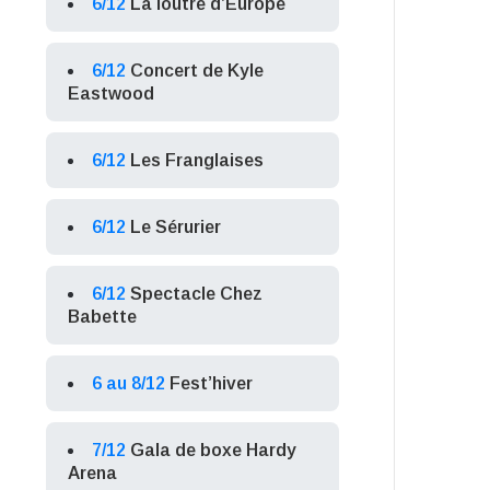
6/12
La loutre d’Europe
6/12
Concert de Kyle
Eastwood
6/12
Les Franglaises
6/12
Le Sérurier
6/12
Spectacle Chez
Babette
6 au 8/12
Fest’hiver
7/12
Gala de boxe Hardy
Arena