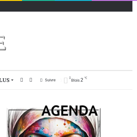
℃
LUS
Rechercher
Switch
2
Suivre
Blois
skin