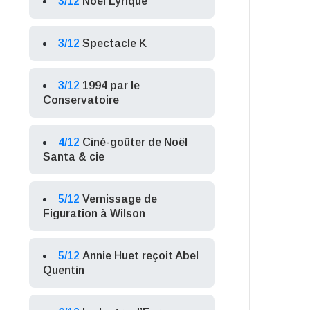
3/12
Noël Lyrique
3/12
Spectacle K
3/12
1994 par le
Conservatoire
4/12
Ciné-goûter de Noël
Santa & cie
5/12
Vernissage de
Figuration à Wilson
5/12
Annie Huet reçoit Abel
Quentin