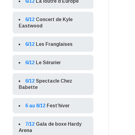
6/12
La loutre d’Europe
6/12
Concert de Kyle
Eastwood
6/12
Les Franglaises
6/12
Le Sérurier
6/12
Spectacle Chez
Babette
6 au 8/12
Fest’hiver
7/12
Gala de boxe Hardy
Arena