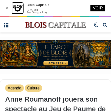
Blois Capitale
✕
VOIR
GRATUIT
Sur Google Play
Menu
Switch
R
skin
Agenda
Culture
Anne Roumanoff jouera son
spectacle au Jeu de Paume de