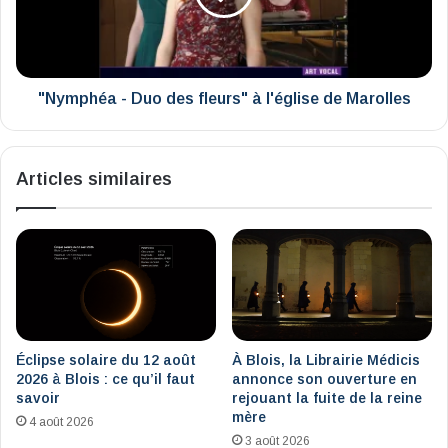
à
l'église
de
Marolles
"Nymphéa - Duo des fleurs" à l'église de Marolles
Articles similaires
Éclipse solaire du 12 août
À Blois, la Librairie Médicis
2026 à Blois : ce qu’il faut
annonce son ouverture en
savoir
rejouant la fuite de la reine
mère
4 août 2026
3 août 2026