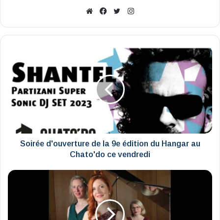
Website
Facebook
X
Instagram
Soirée
d'ouverture
de
la
9e
édition
du
Hangar
au
Chato'do
Soirée d'ouverture de la 9e édition du Hangar au
ce
Chato'do ce vendredi
vendredi
"Nymphéa
-
Duo
des
fleurs"