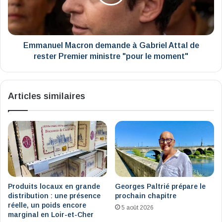
Attal
de
rester
Premier
ministre
Emmanuel Macron demande à Gabriel Attal de
"pour
rester Premier ministre "pour le moment"
le
moment"
Articles similaires
Produits locaux en grande
Georges Paltrié prépare le
distribution : une présence
prochain chapitre
réelle, un poids encore
5 août 2026
marginal en Loir-et-Cher