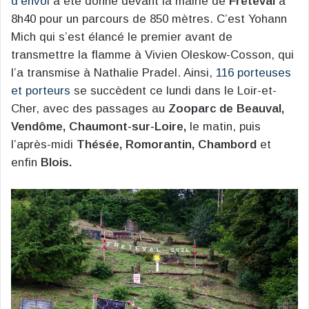
d’envoi
a été donné devant la mairie de
Fréteval
à
8h40 pour un parcours de 850 mètres. C’est Yohann
Mich qui s’est élancé le premier avant de
transmettre la flamme à Vivien Oleskow-Cosson, qui
l’a transmise à Nathalie Pradel. Ainsi,
116 porteuses
et porteurs
se succèdent ce lundi dans le Loir-et-
Cher, avec des passages au
Zooparc de Beauval,
Vendôme, Chaumont-sur-Loire,
le matin, puis
l’après-midi
Thésée, Romorantin, Chambord
et
enfin
Blois.