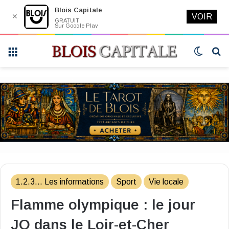
Blois Capitale
✕
VOIR
GRATUIT
Sur Google Play
Menu
Switch
R
skin
1.2.3... Les informations
Sport
Vie locale
Flamme olympique : le jour
JO dans le Loir-et-Cher