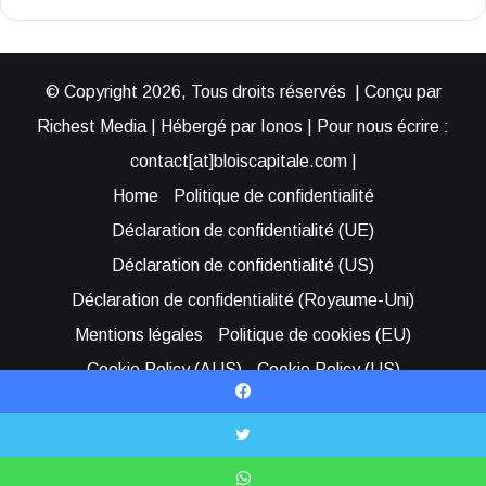
© Copyright 2026, Tous droits réservés | Conçu par
Richest Media | Hébergé par Ionos | Pour nous écrire :
contact[at]bloiscapitale.com |
Home
Politique de confidentialité
Déclaration de confidentialité (UE)
Déclaration de confidentialité (US)
Déclaration de confidentialité (Royaume-Uni)
Mentions légales
Politique de cookies (EU)
Cookie Policy (AUS)
Cookie Policy (US)
Qui sommes-nous ?
Participer à Blois Capitale
Facebook
Bénéficier d’une assistance
X