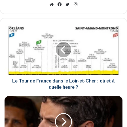
Website
Facebook
X
Instagram
Le
Tour
de
France
dans
le
Loir-
et-
Cher
:
Le Tour de France dans le Loir-et-Cher : où et à
où
quelle heure ?
et
à
Emmanuel
quelle
Macron
heure
demande
?
à
Gabriel