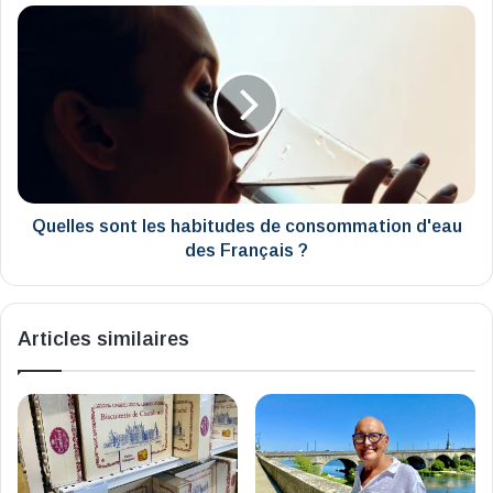
triste
Quelles
de
sont
l'année
les
?
habitudes
de
consommation
d'eau
des
Français
?
Quelles sont les habitudes de consommation d'eau
des Français ?
Articles similaires