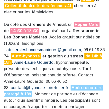
Collectif du droits des femmes 41
cherchera à
alerter sur les féminicides.
Du côté des
Greniers de Vineuil
, un
Repair Café
de
14h30 à 18h30
, organisé par La
Ressourcerie
Les Bonnes Manières
. Accès gratuit sur adhésion
(10€/an). Inscriptions
:
atelierslesbonnesmanieres@gmail.com
, 06 61 19 36
74.
Auto-hypnose
et gestion du stress
de 14h à
18h
.
Anne-Laure Gouardo
, hypnothérapeute,
présente des techniques d’autohypnose. Tarif :
60€/personne, boisson chaude offerte. Contact :
Anne-Laure Gouardo, 06 66 46 52
83,
contact@hypnose-loiretcher.fr
.
Apéro dinatoire
partagé à 18h
. Moment de partage et d’échange
autour d’un apéritif dînatoire. Les participants sont
encouragés à apporter un mets à partager.