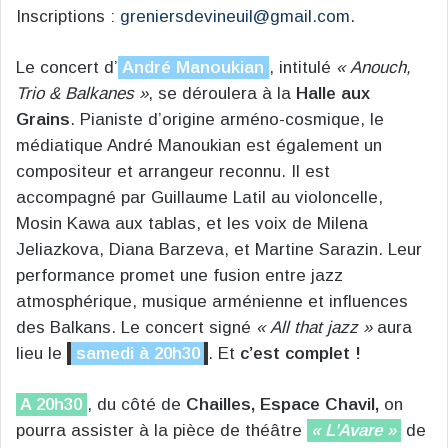
Inscriptions :
greniersdevineuil@gmail.com
.
Le concert d’
André Manoukian
, intitulé
« Anouch,
Trio & Balkanes »
, se déroulera à la
Halle aux
Grains
. Pianiste d’origine arméno-cosmique, le
médiatique André Manoukian est également un
compositeur et arrangeur reconnu. Il est
accompagné par Guillaume Latil au violoncelle,
Mosin Kawa aux tablas, et les voix de Milena
Jeliazkova, Diana Barzeva, et Martine Sarazin. Leur
performance promet une fusion entre jazz
atmosphérique, musique arménienne et influences
des Balkans. Le concert signé
« All that jazz »
aura
lieu le
samedi à 20h30
. Et
c’est complet !
A 20h30
, du côté de
Chailles, Espace Chavil,
on
pourra assister à la pièce de théâtre
« L’Avare »
de