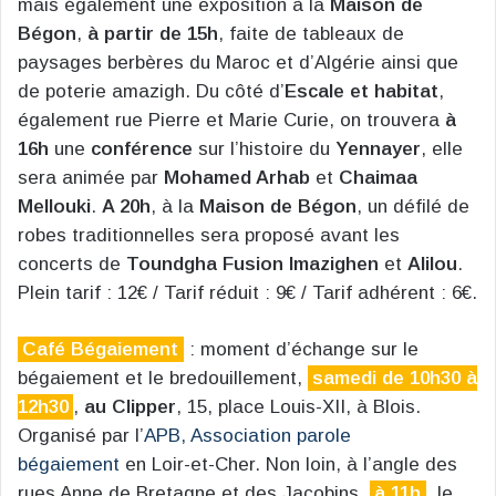
mais également une exposition à la
Maison de
Bégon
,
à partir de 15h
, faite de tableaux de
paysages berbères du Maroc et d’Algérie ainsi que
de poterie amazigh. Du côté d’
Escale et habitat
,
également rue Pierre et Marie Curie, on trouvera
à
16h
une
conférence
sur l’histoire du
Yennayer
, elle
sera animée par
Mohamed Arhab
et
Chaimaa
Mellouki
.
A 20h
, à la
Maison de Bégon
, un défilé de
robes traditionnelles sera proposé avant les
concerts de
Toundgha Fusion Imazighen
et
Alilou
.
Plein tarif : 12€ / Tarif réduit : 9€ / Tarif adhérent : 6€.
Café Bégaiement
: moment d’échange sur le
bégaiement et le bredouillement,
samedi de 10h30 à
12h30
,
au Clipper
, 15, place Louis-XII, à Blois.
Organisé par l’
APB, Association parole
bégaiement
en Loir-et-Cher. Non loin, à l’angle des
rues Anne de Bretagne et des Jacobins,
à 11h
, le