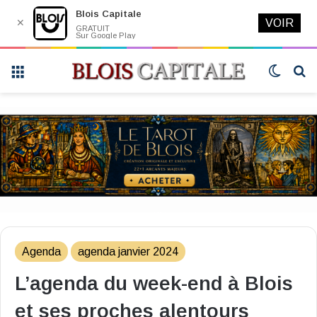
Blois Capitale
✕
VOIR
GRATUIT
Sur Google Play
Menu
Switch
R
skin
Agenda
agenda janvier 2024
L’agenda du week-end à Blois
et ses proches alentours