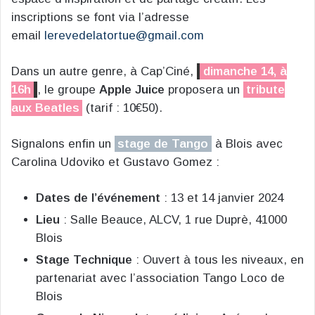
inscriptions se font via l’adresse
email
lerevedelatortue@gmail.com
Dans un autre genre, à Cap’Ciné,
dimanche 14, à
16h
, le groupe
Apple Juice
proposera un
tribute
aux Beatles
(tarif : 10€50).
Signalons enfin un
stage de Tango
à Blois avec
Carolina Udoviko et Gustavo Gomez :
Dates de l’événement
: 13 et 14 janvier 2024
Lieu
: Salle Beauce, ALCV, 1 rue Duprè, 41000
Blois
Stage Technique
: Ouvert à tous les niveaux, en
partenariat avec l’association Tango Loco de
Blois