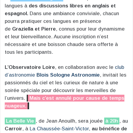
langues à
des discussions libres en anglais et
espagnol.
Dans une ambiance conviviale, chacun
pourra pratiquer ces langues en présence
de
Graziella et Pierre
, connus pour leur dynamisme
et leur bienveillance. Aucune inscription n’est
nécessaire et une boisson chaude sera offerte à
tous les participants.
L’Observatoire Loire
, en collaboration avec le
club
d’astronomie
Blois Sologne Astronomie
, invitait les
passionnés du ciel et les curieux de nature à une
soirée spéciale pour découvrir les merveilles de
l’univers.
Mais c’est annulé pour cause de temps
nuageux.
La Belle Vie
, de Jean Anouilh, sera jouée
à 20h
, au
Carroir
, à
La Chaussée-Saint-Victor
,
au bénéfice de