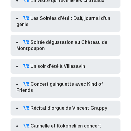
7/8
La visite qui réveille les châteaux
7/8
Les Soirées d’été : Dalí, journal d’un
génie
7/8
Soirée dégustation au Château de
Montpoupon
7/8
Un soir d’été à Villesavin
7/8
Concert guinguette avec Kind of
Friends
7/8
Récital d’orgue de Vincent Grappy
7/8
Cannelle et Kokopeli en concert