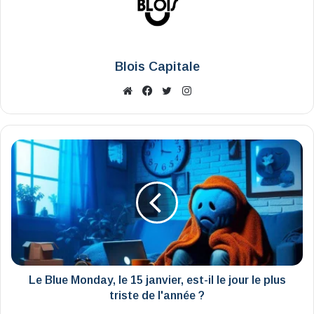
Blois Capitale
Website
Facebook
X
Instagram
Le
Blue
Monday,
le
15
janvier,
est-
il
le
jour
Le Blue Monday, le 15 janvier, est-il le jour le plus
le
triste de l'année ?
plus