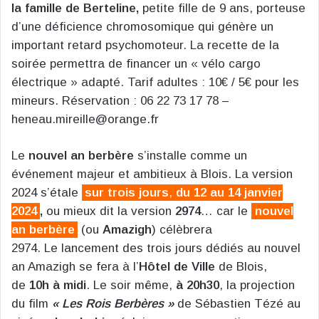
la famille de Berteline,
petite fille de 9 ans, porteuse
d’une déficience chromosomique qui génère un
important retard psychomoteur. La recette de la
soirée permettra de financer un « vélo cargo
électrique » adapté. Tarif adultes : 10€ / 5€ pour les
mineurs. Réservation : 06 22 73 17 78 –
heneau.mireille@orange.fr
Le
nouvel an berbère
s’installe comme un
événement majeur et ambitieux à Blois. La version
2024 s’étale
sur trois jours
,
du 12 au 14 janvier
2024
,
ou mieux dit la version
2974
… car le
nouvel
an berbère
(ou
Amazigh
) célèbrera
2974. Le lancement des trois jours dédiés au nouvel
an Amazigh se fera à l’
Hôtel de Ville
de Blois,
de
10h à midi
. Le soir même,
à 20h30
, la projection
du film
« Les Rois Berbères »
de Sébastien Tézé au