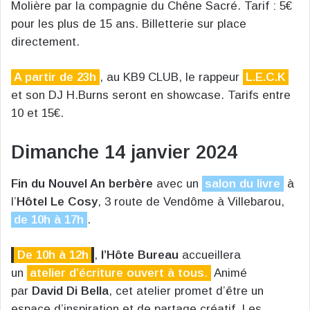
Molière par la compagnie du Chêne Sacré. Tarif : 5€
pour les plus de 15 ans. Billetterie sur place
directement.
A partir de 23h
, au KB9 CLUB, le rappeur
L.E.C.K
et son DJ H.Burns seront en showcase. Tarifs entre
10 et 15€.
Dimanche 14 janvier 2024
Fin du Nouvel An berbère
avec un
salon du livre
à
l’
Hôtel Le Cosy
, 3 route de Vendôme à Villebarou,
de 10h à 17h
.
De 10h à 12h
,
l’Hôte Bureau
accueillera
un
atelier d’écriture ouvert à tous
.
Animé
par
David Di Bella
, cet atelier promet d’être un
espace d’inspiration et de partage créatif. Les