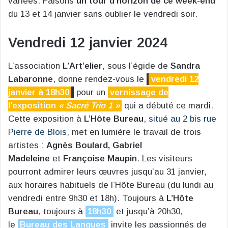
variées. Faisons
un tour d’horizon de ce week-end
du 13 et 14 janvier sans oublier le vendredi soir.
Vendredi 12 janvier 2024
L’association
L’Art’elier
, sous l’égide de
Sandra
Labaronne
, donne rendez-vous le
vendredi 12
janvier à 18h30
pour un
vernissage de
l’exposition
« Sacré Trio 1 »
qui a débuté ce mardi.
Cette exposition à
L’Hôte Bureau
,
situé au 2 bis rue
Pierre de Blois
, met en lumière le travail de trois
artistes :
Agnès Boulard, Gabriel
Madeleine
et
Françoise Maupin
. Les visiteurs
pourront admirer leurs œuvres jusqu’au 31 janvier,
aux horaires habituels de l’Hôte Bureau (du lundi au
vendredi entre 9h30 et 18h). Toujours à
L’Hôte
Bureau
, toujours à
18h30
et jusqu’à 20h30,
le
Bureau des Langues
invite les passionnés de