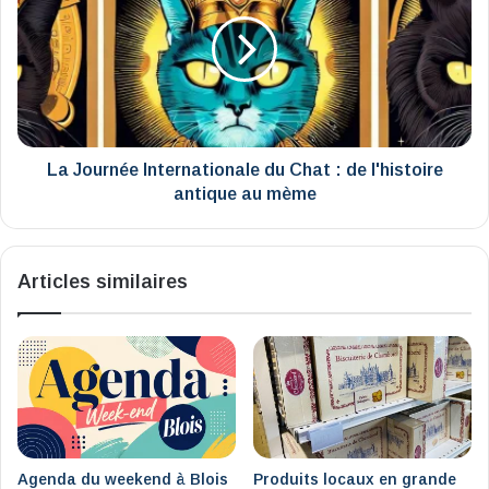
Internationale
du
Chat
:
de
l'histoire
antique
au
La Journée Internationale du Chat : de l'histoire
mème
antique au mème
Articles similaires
Agenda du weekend à Blois
Produits locaux en grande