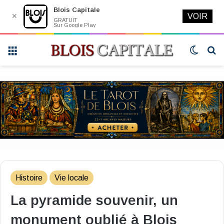
Blois Capitale
✕
VOIR
GRATUIT
Sur Google Play
Menu
Switch
R
skin
Histoire
Vie locale
La pyramide souvenir, un
monument oublié à Blois