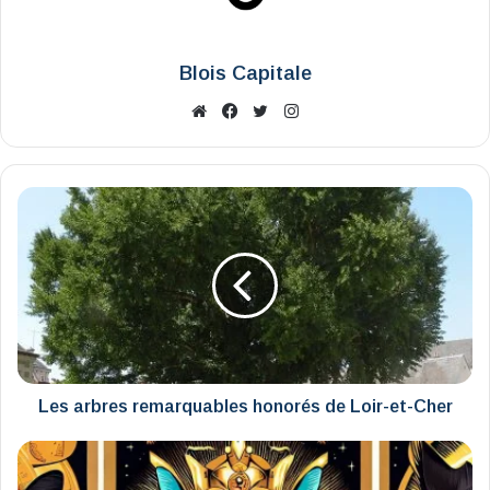
Blois Capitale
Website
Facebook
X
Instagram
Les
arbres
remarquables
honorés
de
Loir-
et-
Cher
Les arbres remarquables honorés de Loir-et-Cher
La
Journée