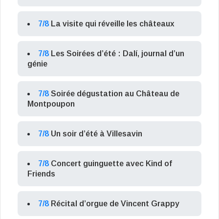
7/8
La visite qui réveille les châteaux
7/8
Les Soirées d’été : Dalí, journal d’un
génie
7/8
Soirée dégustation au Château de
Montpoupon
7/8
Un soir d’été à Villesavin
7/8
Concert guinguette avec Kind of
Friends
7/8
Récital d’orgue de Vincent Grappy