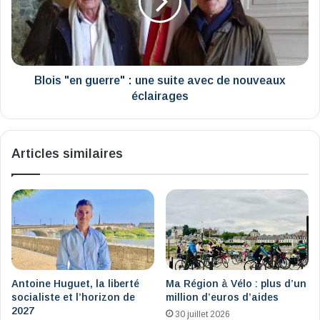
une
suite
avec
de
nouveaux
éclairages
Blois "en guerre" : une suite avec de nouveaux
éclairages
Articles similaires
Antoine Huguet, la liberté
Ma Région à Vélo : plus d’un
socialiste et l’horizon de
million d’euros d’aides
2027
30 juillet 2026