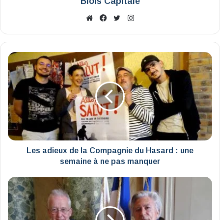
Blois Capitale
Website
Facebook
X
Instagram
Les
adieux
de
la
Compagnie
du
Hasard
:
une
semaine
Les adieux de la Compagnie du Hasard : une
à
semaine à ne pas manquer
ne
pas
Blois
manquer
"en
guerre"
: