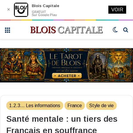
Blois Capitale
✕
VOIR
GRATUIT
Sur Google Play
Menu
Switch
R
skin
1.2.3... Les informations
France
Style de vie
Santé mentale : un tiers des
Français en souffrance