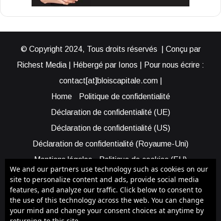
© Copyright 2024, Tous droits réservés | Conçu par
Richest Media | Hébergé par Ionos | Pour nous écrire :
contact[at]bloiscapitale.com |
Home
Politique de confidentialité
Déclaration de confidentialité (UE)
Déclaration de confidentialité (US)
Déclaration de confidentialité (Royaume-Uni)
Mentions légales
Politique de cookies (EU)
We and our partners use technology such as cookies on our
Cookie Policy (AUS)
Cookie Policy (US)
site to personalize content and ads, provide social media
features, and analyze our traffic. Click below to consent to
Qui sommes-nous ?
Participer à Blois Capitale
the use of this technology across the web. You can change
Bénéficier d’une assistance
your mind and change your consent choices at anytime by
returning to this site.