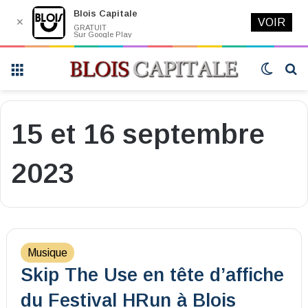
Blois Capitale
✕
VOIR
GRATUIT
Sur Google Play
Menu
Switch
R
skin
15 et 16 septembre
2023
Musique
Skip The Use en tête d’affiche
du Festival HRun à Blois