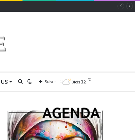
℃
LUS
Rechercher
Switch
12
Suivre
Blois
skin