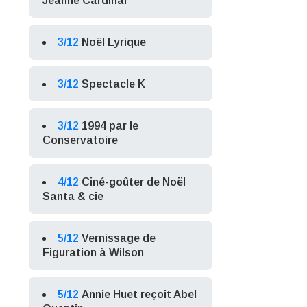
Jeanne Cardinal
3/12
Noël Lyrique
3/12
Spectacle K
3/12
1994 par le
Conservatoire
4/12
Ciné-goûter de Noël
Santa & cie
5/12
Vernissage de
Figuration à Wilson
5/12
Annie Huet reçoit Abel