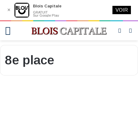
Blois Capitale
✕
VOIR
GRATUIT
Sur Google Play
Menu
Switch
R
skin
8e place
Sport
Blois Football 41 finit huitième
sa saison de N2
4 juin 2023