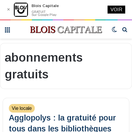
Blois Capitale
✕
VOIR
GRATUIT
Sur Google Play
Menu
Switch
R
skin
abonnements
gratuits
Vie locale
Agglopolys : la gratuité pour
tous dans les bibliothèques