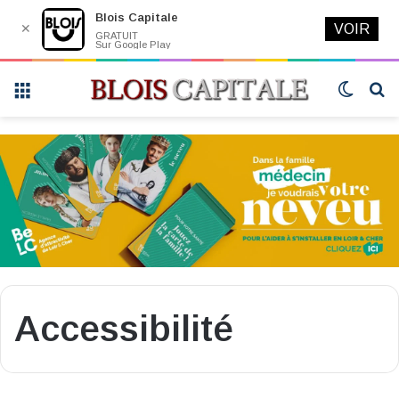
Blois Capitale
✕
VOIR
GRATUIT
Sur Google Play
Menu
Switch
R
skin
Accessibilité