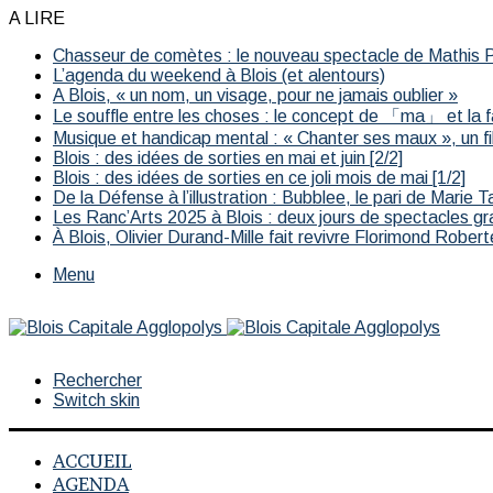
A LIRE
Chasseur de comètes : le nouveau spectacle de Mathis Po
L’agenda du weekend à Blois (et alentours)
A Blois, « un nom, un visage, pour ne jamais oublier »
Le souffle entre les choses : le concept de 「ma」 et la 
Musique et handicap mental : « Chanter ses maux », un fil
Blois : des idées de sorties en mai et juin [2/2]
Blois : des idées de sorties en ce joli mois de mai [1/2]
De la Défense à l’illustration : Bubblee, le pari de Marie T
Les Ranc’Arts 2025 à Blois : deux jours de spectacles gr
À Blois, Olivier Durand-Mille fait revivre Florimond Robert
Menu
Rechercher
Switch skin
ACCUEIL
AGENDA