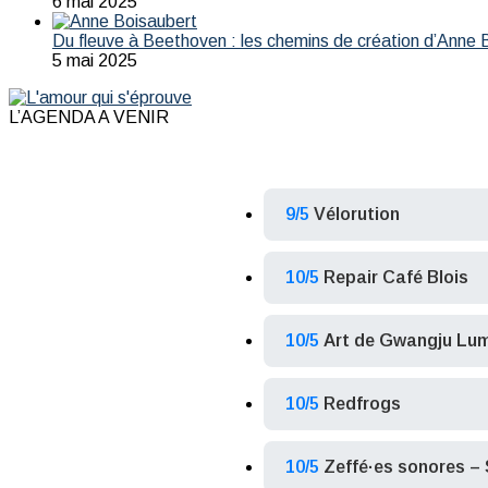
6 mai 2025
Du fleuve à Beethoven : les chemins de création d’Anne 
5 mai 2025
L’AGENDA A VENIR
9/5
Vélorution
10/5
Repair Café Blois
10/5
Art de Gwangju Lum
10/5
Redfrogs
10/5
Zeffé·es sonores – 