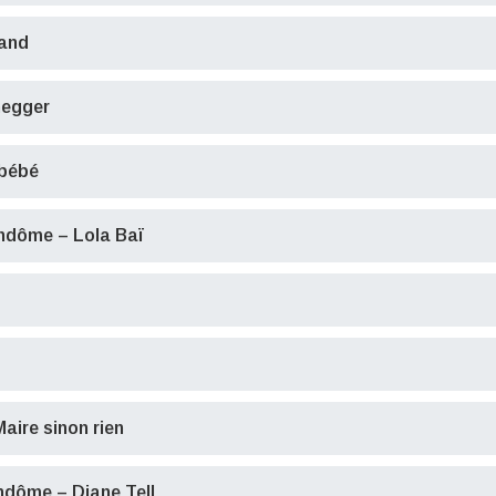
Band
negger
 bébé
endôme – Lola Baï
Maire sinon rien
ndôme – Diane Tell