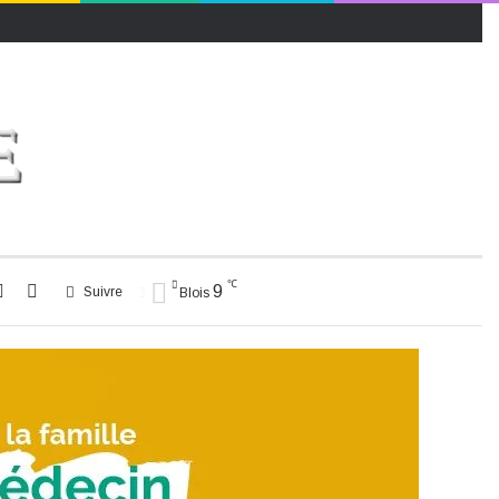
℃
Rechercher
Switch
9
Suivre
Blois
skin