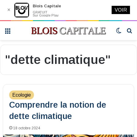
Blois Capitale
✕
VOIR
GRATUIT
Sur Google Play
Menu
Switch
R
skin
"dette climatique"
Ecologie
Comprendre la notion de
dette climatique
18 octobre 2024