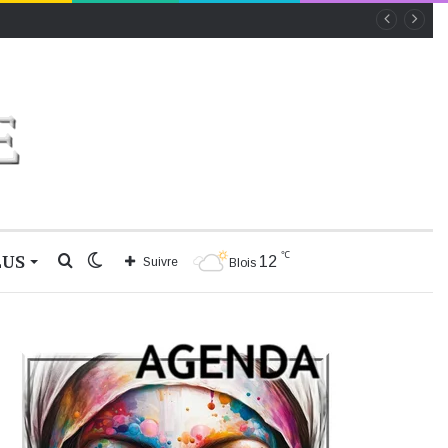
℃
LUS
Rechercher
Switch
12
Suivre
Blois
skin