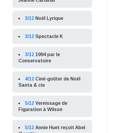
Jeanne Cardinal
3/12
Noël Lyrique
3/12
Spectacle K
3/12
1994 par le
Conservatoire
4/12
Ciné-goûter de Noël
Santa & cie
5/12
Vernissage de
Figuration à Wilson
5/12
Annie Huet reçoit Abel