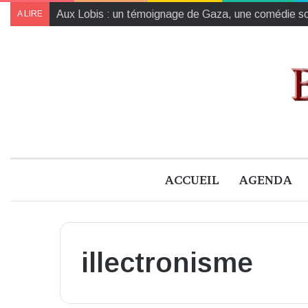
Orava, à Blois : retisser le lien entre l’humain et la n
A LIRE
ACCUEIL
AGENDA
illectronisme