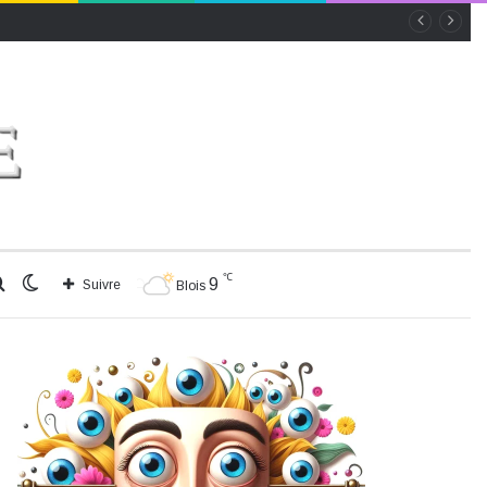
℃
Rechercher
Switch
9
Suivre
Blois
skin