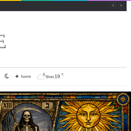
℃
Rechercher
Switch
19
Suivre
Blois
skin