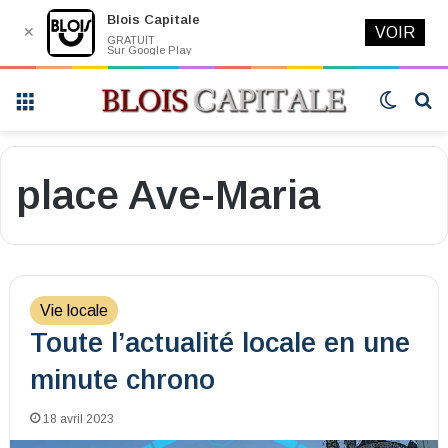
Blois Capitale
✕
VOIR
GRATUIT
Sur Google Play
Menu
Switch
R
skin
place Ave-Maria
Vie locale
Toute l’actualité locale en une
minute chrono
18 avril 2023