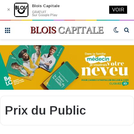
Blois Capitale
✕
VOIR
GRATUIT
Sur Google Play
Menu
Switch
R
skin
Prix du Public