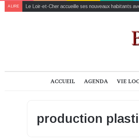
Le Loir-et-Cher accueille ses nouveaux habitants ave
A LIRE
ACCUEIL
AGENDA
VIE LO
production plast