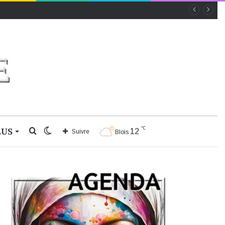
℃
LUS
Rechercher
Switch
12
Suivre
Blois
skin