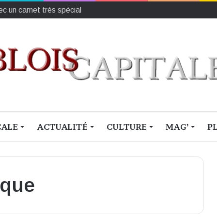
c un carnet très spécial
CALE
ACTUALITÉ
CULTURE
MAG’
P
ique