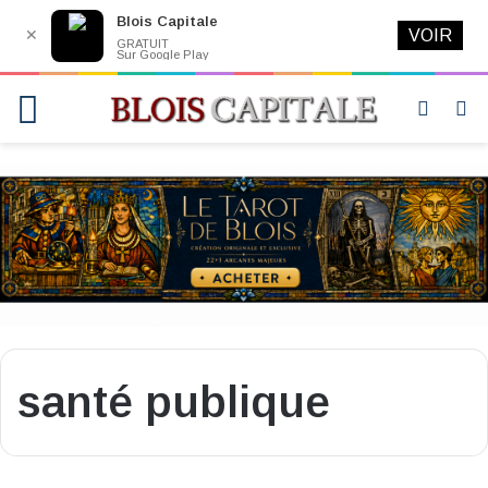
Blois Capitale
✕
VOIR
GRATUIT
Sur Google Play
Menu
Switch
R
skin
santé publique