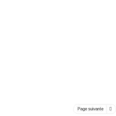
Ecologie
Quand la ville verdit, la santé
mentale s’améliore : une
réduction de 7 % des
hospitalisations selon une
étude
19 novembre 2025
Page suivante