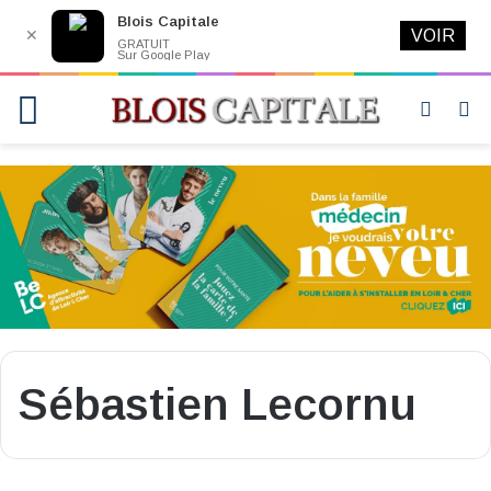
Blois Capitale
✕
VOIR
GRATUIT
Sur Google Play
Menu
Switch
R
skin
Sébastien Lecornu