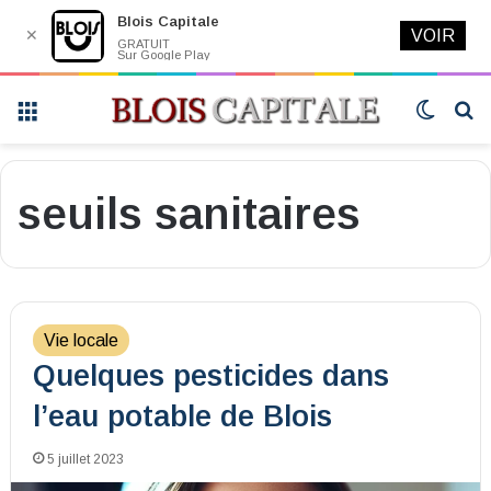
Blois Capitale
✕
VOIR
GRATUIT
Sur Google Play
Menu
Switch
R
skin
seuils sanitaires
Vie locale
Quelques pesticides dans
l’eau potable de Blois
5 juillet 2023