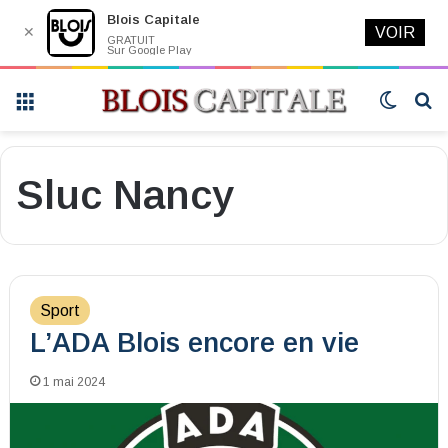
Blois Capitale
✕
VOIR
GRATUIT
Sur Google Play
Menu
Switch
R
skin
Sluc Nancy
Sport
L’ADA Blois encore en vie
1 mai 2024