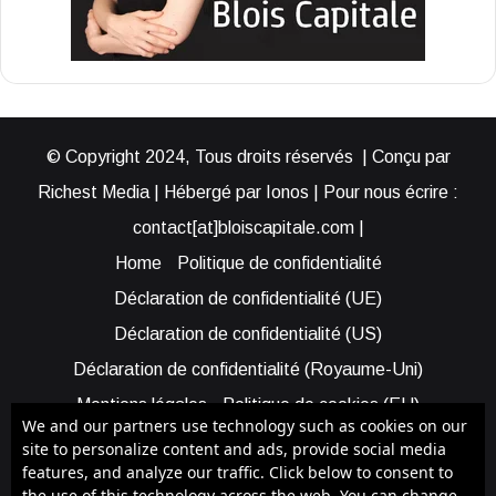
© Copyright 2024, Tous droits réservés | Conçu par
Richest Media | Hébergé par Ionos | Pour nous écrire :
contact[at]bloiscapitale.com |
Home
Politique de confidentialité
Déclaration de confidentialité (UE)
Déclaration de confidentialité (US)
Déclaration de confidentialité (Royaume-Uni)
Mentions légales
Politique de cookies (EU)
We and our partners use technology such as cookies on our
Cookie Policy (AUS)
Cookie Policy (US)
site to personalize content and ads, provide social media
features, and analyze our traffic. Click below to consent to
Qui sommes-nous ?
Participer à Blois Capitale
the use of this technology across the web. You can change