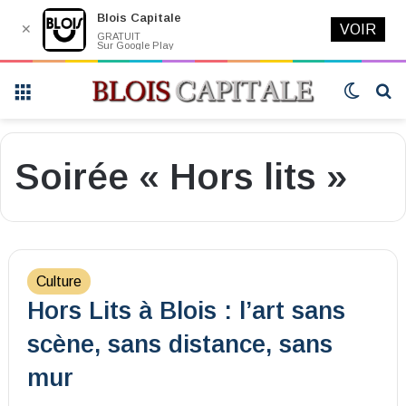
Blois Capitale
✕
VOIR
GRATUIT
Sur Google Play
Menu
Switch
R
skin
Soirée « Hors lits »
Culture
Hors Lits à Blois : l’art sans
scène, sans distance, sans
mur