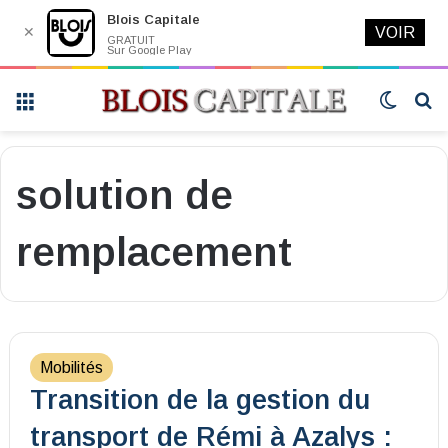
Blois Capitale
✕
VOIR
GRATUIT
Sur Google Play
Menu
Switch
R
skin
solution de
remplacement
Mobilités
Transition de la gestion du
transport de Rémi à Azalys :