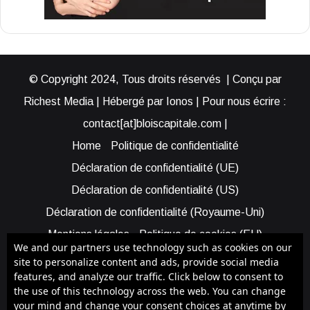
© Copyright 2024, Tous droits réservés | Conçu par
Richest Media | Hébergé par Ionos | Pour nous écrire :
contact[at]bloiscapitale.com |
Home
Politique de confidentialité
Déclaration de confidentialité (UE)
Déclaration de confidentialité (US)
Déclaration de confidentialité (Royaume-Uni)
Mentions légales
Politique de cookies (EU)
We and our partners use technology such as cookies on our
Cookie Policy (AUS)
Cookie Policy (US)
site to personalize content and ads, provide social media
features, and analyze our traffic. Click below to consent to
Qui sommes-nous ?
Participer à Blois Capitale
the use of this technology across the web. You can change
Bénéficier d’une assistance
your mind and change your consent choices at anytime by