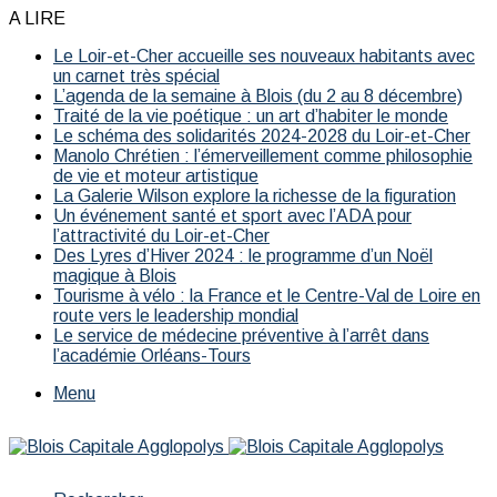
A LIRE
Le Loir-et-Cher accueille ses nouveaux habitants avec
un carnet très spécial
L’agenda de la semaine à Blois (du 2 au 8 décembre)
Traité de la vie poétique : un art d’habiter le monde
Le schéma des solidarités 2024-2028 du Loir-et-Cher
Manolo Chrétien : l’émerveillement comme philosophie
de vie et moteur artistique
La Galerie Wilson explore la richesse de la figuration
Un événement santé et sport avec l’ADA pour
l’attractivité du Loir-et-Cher
Des Lyres d’Hiver 2024 : le programme d’un Noël
magique à Blois
Tourisme à vélo : la France et le Centre-Val de Loire en
route vers le leadership mondial
Le service de médecine préventive à l’arrêt dans
l’académie Orléans-Tours
Menu