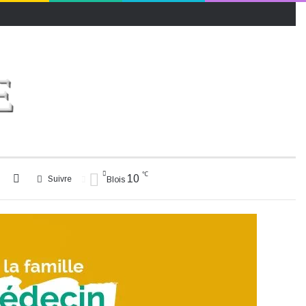
℃
Rechercher
Switch
10
Suivre
Blois
skin