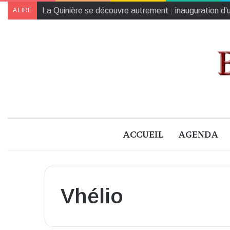
La Quinière se découvre autrement : inauguration d
A LIRE
ACCUEIL
AGENDA
Vhélio