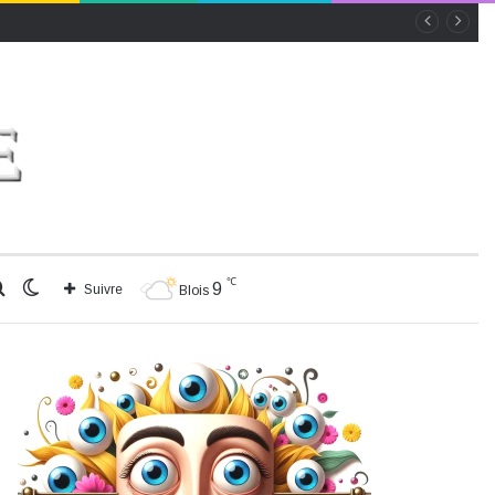
℃
Rechercher
Switch
9
Suivre
Blois
skin