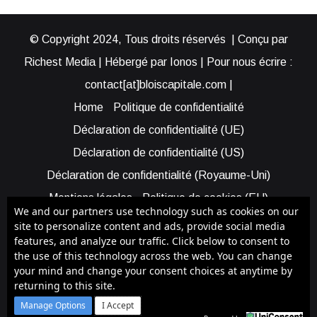
© Copyright 2024, Tous droits réservés | Conçu par
Richest Media | Hébergé par Ionos | Pour nous écrire :
contact[at]bloiscapitale.com |
Home
Politique de confidentialité
Déclaration de confidentialité (UE)
Déclaration de confidentialité (US)
Déclaration de confidentialité (Royaume-Uni)
Mentions légales
Politique de cookies (EU)
We and our partners use technology such as cookies on our
Cookie Policy (AUS)
Cookie Policy (US)
site to personalize content and ads, provide social media
features, and analyze our traffic. Click below to consent to
Qui sommes-nous ?
Participer à Blois Capitale
the use of this technology across the web. You can change
Bénéficier d’une assistance
your mind and change your consent choices at anytime by
returning to this site.
Facebook
X
YouTube
Instagram
RSS
Manage Options
I Accept