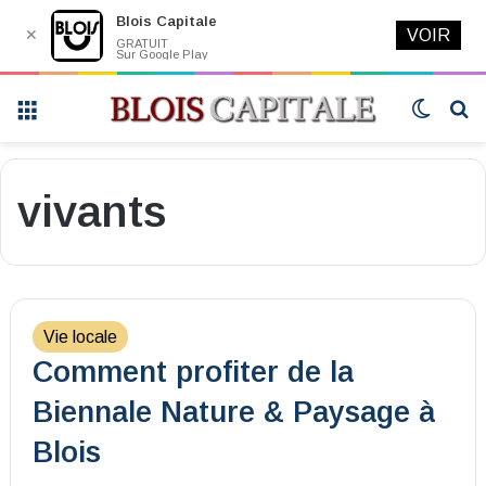
Blois Capitale
✕
VOIR
GRATUIT
Sur Google Play
Menu
Switch
R
skin
vivants
Vie locale
Comment profiter de la
Biennale Nature & Paysage à
Blois