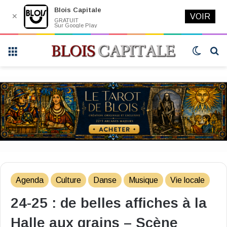
Blois Capitale
✕
VOIR
GRATUIT
Sur Google Play
Menu
Switch
R
skin
Agenda
Culture
Danse
Musique
Vie locale
24-25 : de belles affiches à la
Halle aux grains – Scène