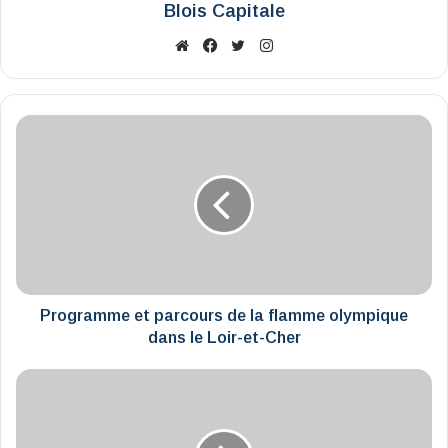
Blois Capitale
Website
Facebook
X
Instagram
Programme
et
parcours
de
la
flamme
olympique
dans
le
Loir-
Programme et parcours de la flamme olympique
et-
dans le Loir-et-Cher
Cher
Plus
qu'une
piste
cyclable