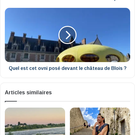
Quel
est
cet
ovni
posé
devant
le
château
de
Blois
Quel est cet ovni posé devant le château de Blois ?
?
Articles similaires