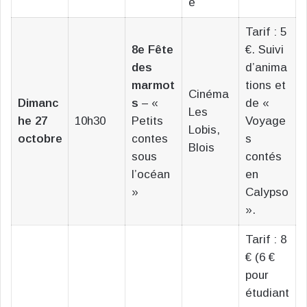
e
Tarif : 5
8e Fête
€. Suivi
des
d’anima
marmot
tions et
Cinéma
Dimanc
s
– «
de «
Les
he 27
10h30
Petits
Voyage
Lobis,
octobre
contes
s
Blois
sous
contés
l’océan
en
»
Calypso
».
Tarif : 8
€ (6 €
pour
étudiant