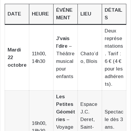
ÉVÉNE
DÉTAIL
DATE
HEURE
LIEU
MENT
S
Deux
J’vais
représe
l’dire
–
ntations
Mardi
11h00,
Théâtre
Chato’d
. Tarif :
22
14h30
musical
o, Blois
6 € (4 €
octobre
pour
pour les
enfants
adhéren
ts).
Les
Petites
Espace
Géomét
J.C.
Spectac
ries
–
Deret,
le dès 3
16h00,
Voyage
Saint-
ans.
18h30