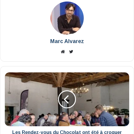
Marc Alvarez
Website
X
Les
Rendez-
vous
du
Chocolat
ont
été
à
croquer
Les Rendez-vous du Chocolat ont été à croquer