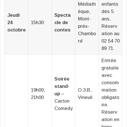
Médiath
enfants
èque,
dès 5
Jeudi
Specta
Mont-
ans.
24
15h30
cle de
près-
Réserv
octobre
contes
Chambo
ation au
rd
02 54 70
89 71.
Entrée
gratuite
avec
Soirée
consom
stand-
19h00,
O.3.B,
mation
up
–
21h00
Vineuil
obligato
Carton
ire.
Comedy
Réserv
ation en
ligne.