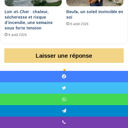
Loir-et-Cher : chaleur,
Beufa, un soleil invincible en
sécheresse et risque
soi
d’incendie, une semaine
8 août 2026
sous forte tension
9 août 2026
Laisser une réponse
Facebook
X
WhatsApp
Telegram
Viber