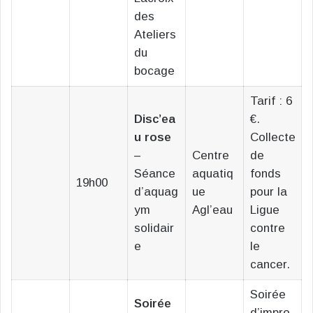
des
Ateliers
du
bocage
Tarif : 6
Disc’ea
€.
u rose
Collecte
–
Centre
de
Séance
aquatiq
fonds
19h00
d’aquag
ue
pour la
ym
Agl’eau
Ligue
solidair
contre
e
le
cancer.
Soirée
Soirée
d’impro