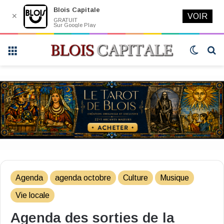
Blois Capitale
✕
VOIR
GRATUIT
Sur Google Play
Menu
Switch
R
skin
Agenda
agenda octobre
Culture
Musique
Vie locale
Agenda des sorties de la