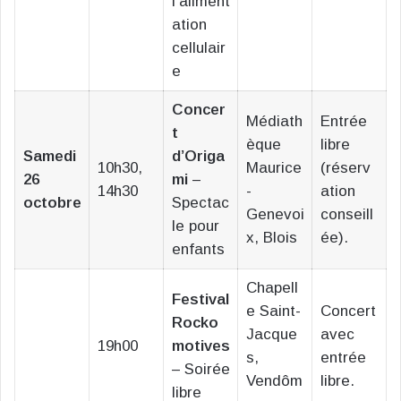
l’aliment
ation
cellulair
e
Concer
Médiath
Entrée
t
èque
libre
Samedi
d’Origa
10h30,
Maurice
(réserv
26
mi
–
14h30
-
ation
octobre
Spectac
Genevoi
conseill
le pour
x, Blois
ée).
enfants
Chapell
Festival
e Saint-
Concert
Rocko
Jacque
avec
19h00
motives
s,
entrée
– Soirée
Vendôm
libre.
libre