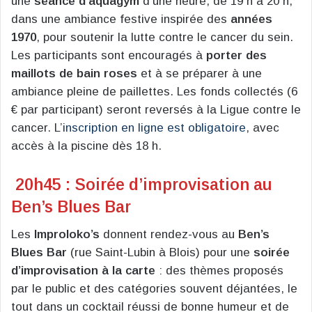
une
séance d’aquagym
d’une heure, de 19 h à 20 h,
dans une ambiance festive inspirée des
années
1970
, pour soutenir la lutte contre le cancer du sein.
Les participants sont encouragés à
porter des
maillots de bain roses
et à se préparer à une
ambiance pleine de paillettes. Les fonds collectés (6
€ par participant) seront reversés à la Ligue contre le
cancer. L’
inscription en ligne est obligatoire
, avec
accès à la piscine dès 18 h.
20h45 : Soirée d’improvisation au
Ben’s Blues Bar
Les
Improloko’s
donnent rendez-vous au
Ben’s
Blues Bar
(rue Saint-Lubin à Blois) pour une
soirée
d’improvisation à la carte
: des thèmes proposés
par le public et des catégories souvent déjantées, le
tout dans un cocktail réussi de bonne humeur et de