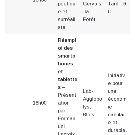
poétiqu
Gervais
Tarif : 6
e et
-la-
€.
surréali
Forêt
ste
Réempl
oi des
smartp
hones
et
Initiativ
tablette
e pour
s
–
Lab-
une
Présent
Agglopo
économ
18h00
ation
lys,
ie
par
Blois
circulair
Emman
e et
uel
durable.
Lacroix