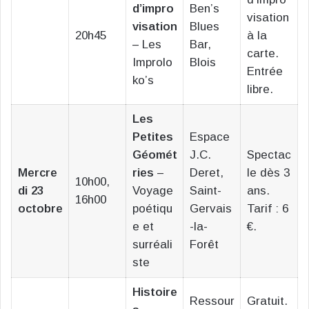
d’impro
Ben’s
visation
visation
Blues
20h45
à la
– Les
Bar,
carte.
Improlo
Blois
Entrée
ko’s
libre.
Les
Petites
Espace
Géomét
J.C.
Spectac
Mercre
ries
–
Deret,
le dès 3
10h00,
di 23
Voyage
Saint-
ans.
16h00
octobre
poétiqu
Gervais
Tarif : 6
e et
-la-
€.
surréali
Forêt
ste
Histoire
Ressour
Gratuit.