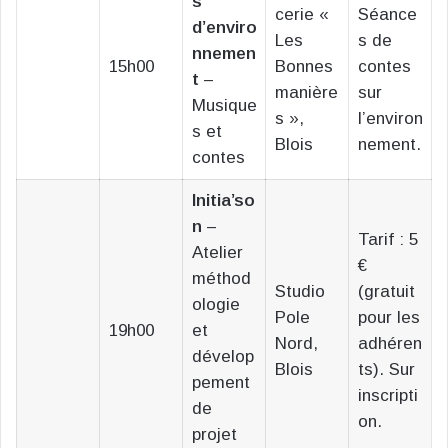
s
cerie «
Séance
d’enviro
Les
s de
nnemen
15h00
Bonnes
contes
t
–
manière
sur
Musique
s »,
l’environ
s et
Blois
nement.
contes
Initia’so
n
–
Tarif : 5
Atelier
€
méthod
Studio
(gratuit
ologie
Pole
pour les
19h00
et
Nord,
adhéren
dévelop
Blois
ts). Sur
pement
inscripti
de
on.
projet