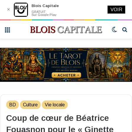
Blois Capitale
✕
VOIR
GRATUIT
Sur Google Play
Menu
Switch
R
skin
BD
Culture
Vie locale
Coup de cœur de Béatrice
Fouasnon pour le « Ginette