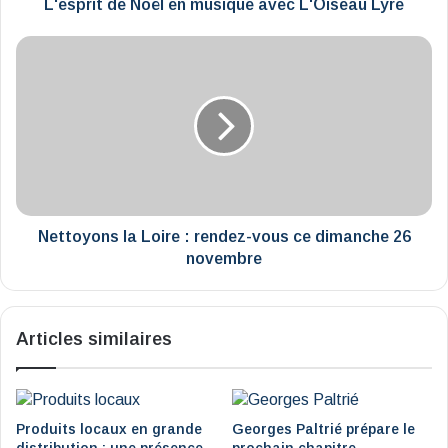
L'esprit de Noël en musique avec L'Oiseau Lyre
Nettoyons
la
Loire
:
rendez-
vous
ce
dimanche
26
novembre
Nettoyons la Loire : rendez-vous ce dimanche 26
novembre
Articles similaires
Produits locaux en grande
Georges Paltrié prépare le
distribution : une présence
prochain chapitre