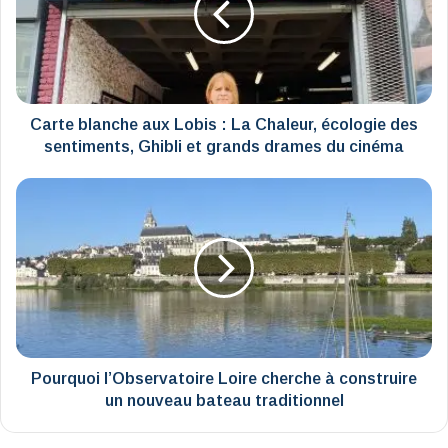
:
La
Chaleur,
écologie
des
sentiments,
Carte blanche aux Lobis : La Chaleur, écologie des
Ghibli
sentiments, Ghibli et grands drames du cinéma
et
grands
Pourquoi
drames
l’Observatoire
du
Loire
cinéma
cherche
à
construire
un
nouveau
bateau
traditionnel
Pourquoi l’Observatoire Loire cherche à construire
un nouveau bateau traditionnel