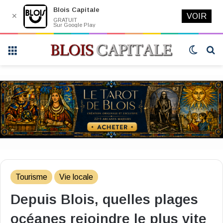
Blois Capitale
✕
VOIR
GRATUIT
Sur Google Play
Menu
Switch
R
skin
Tourisme
Vie locale
Depuis Blois, quelles plages
océanes rejoindre le plus vite