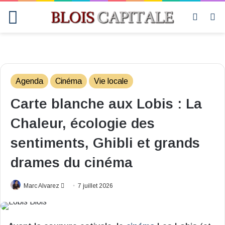
Menu
Switch
R
skin
Agenda
Cinéma
Vie locale
Carte blanche aux Lobis : La
Chaleur, écologie des
sentiments, Ghibli et grands
drames du cinéma
Envoyer
Marc Alvarez
7 juillet 2026
un
courriel