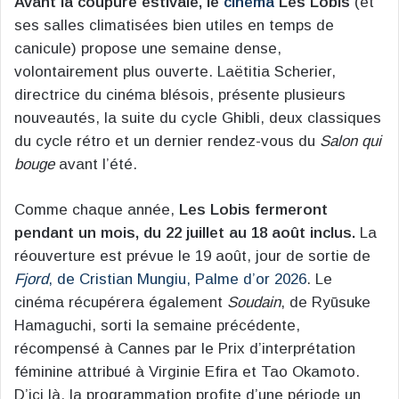
Avant la coupure estivale, le
cinéma
Les Lobis
(et
ses salles climatisées bien utiles en temps de
canicule) propose une semaine dense,
volontairement plus ouverte. Laëtitia Scherier,
directrice du cinéma blésois, présente plusieurs
nouveautés, la suite du cycle Ghibli, deux classiques
du cycle rétro et un dernier rendez-vous du
Salon qui
bouge
avant l’été.
Comme chaque année,
Les Lobis fermeront
pendant un mois, du 22 juillet au 18 août inclus.
La
réouverture est prévue le 19 août, jour de sortie de
Fjord
, de Cristian Mungiu, Palme d’or 2026
. Le
cinéma récupérera également
Soudain
, de Ryūsuke
Hamaguchi, sorti la semaine précédente,
récompensé à Cannes par le Prix d’interprétation
féminine attribué à Virginie Efira et Tao Okamoto.
D’ici là, la programmation profite d’une période un