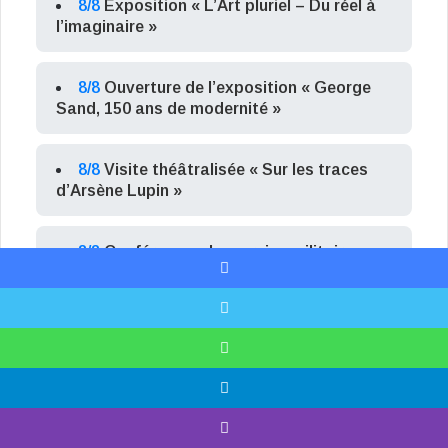
8/8
Exposition « L’Art pluriel – Du réel à
l’imaginaire »
8/8
Ouverture de l’exposition « George
Sand, 150 ans de modernité »
8/8
Visite théâtralisée « Sur les traces
d’Arsène Lupin »
8/8
Conférence « Le service militaire
pendant la guerre d’Algérie par un Saint-
Facebook
Sulpicien »
X
8/8
Les Soirées d’été : Dalí, journal d’un
WhatsApp
génie
Telegram
8/8
Concert « Autour du romantisme »
Viber