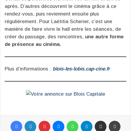
après. D’autres découvrent le cinéma grâce à ce
rendez-vous, puis reviennent ensuite plus
régulièrement. Pour Laëtitia Scherier, c’est une
manière de faire vivre le hall entre les séances, de
créer du passage, des rencontres,
une autre forme
de présence au cinéma.
Plus d’informations :
blois-les-lobis.cap-cine.fr
Facebook
Linkedin
Pinterest
Messenger
WhatsApp
Telegram
Partager par email
Impr