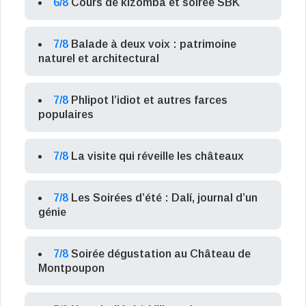
6/8
Cours de kizomba et soirée SBK
7/8
Balade à deux voix : patrimoine
naturel et architectural
7/8
Phlipot l’idiot et autres farces
populaires
7/8
La visite qui réveille les châteaux
7/8
Les Soirées d’été : Dalí, journal d’un
génie
7/8
Soirée dégustation au Château de
Montpoupon