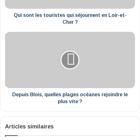
Loir-
et-
Cher
Qui sont les touristes qui séjournent en Loir-et-
?
Cher ?
Depuis
Blois,
quelles
plages
océanes
rejoindre
le
plus
vite
?
Depuis Blois, quelles plages océanes rejoindre le
plus vite ?
Articles similaires