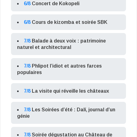
6/8
Concert de Kokopeli
6/8
Cours de kizomba et soirée SBK
7/8
Balade à deux voix : patrimoine
naturel et architectural
7/8
Phlipot l’idiot et autres farces
populaires
7/8
La visite qui réveille les châteaux
7/8
Les Soirées d’été : Dalí, journal d’un
génie
7/8
Soirée dégustation au Château de