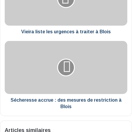
à
traiter
à
Blois
Vieira liste les urgences à traiter à Blois
Sécheresse
accrue
:
des
mesures
de
restriction
à
Blois
Sécheresse accrue : des mesures de restriction à
Blois
Articles similaires